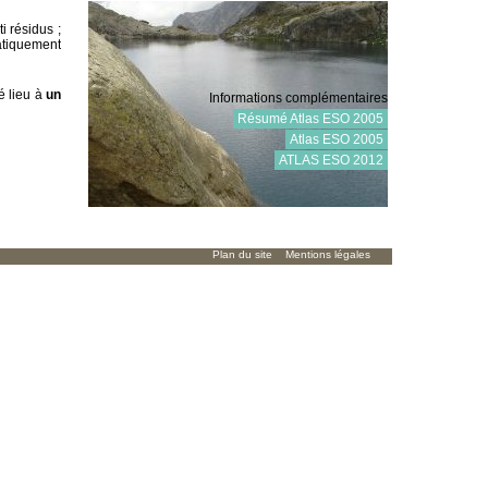
i résidus ;
atiquement
é lieu à
un
Informations complémentaires
Résumé Atlas ESO 2005
Atlas ESO 2005
ATLAS ESO 2012
Plan du site
Mentions légales