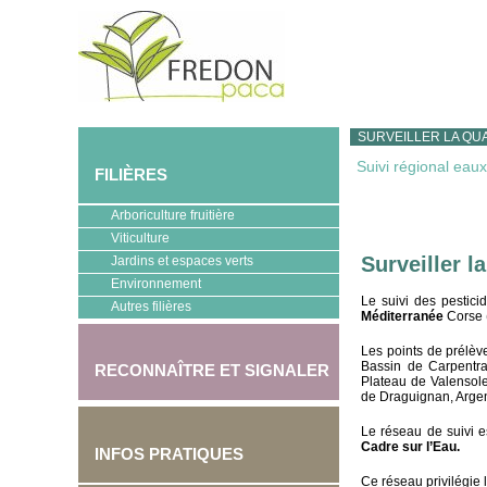
SURVEILLER LA QUA
Suivi régional eaux
FILIÈRES
Arboriculture fruitière
Viticulture
Surveiller la
Jardins et espaces verts
Environnement
Le suivi des pestic
Autres filières
Méditerranée
Corse (
Les points de prélèv
Bassin de Carpentr
RECONNAÎTRE ET SIGNALER
Plateau de Valensol
de Draguignan, Argen
Le réseau de suivi e
Cadre sur l’Eau.
INFOS PRATIQUES
Ce réseau privilégie 