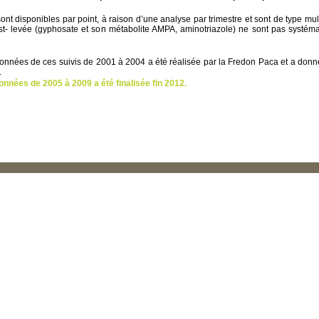
nt disponibles par point, à raison d’une analyse par trimestre et sont de type mult
st- levée (gyphosate et son métabolite AMPA, aminotriazole) ne sont pas systém
 données de ces suivis de 2001 à 2004 a été réalisée par la Fredon Paca et a donn
.
onnées de 2005 à 2009 a été finalisée fin 2012.