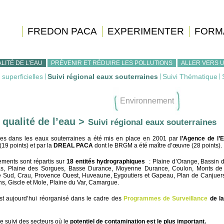
FREDON PACA
EXPERIMENTER
FORM
LITÉ DE L’EAU
PRÉVENIR ET RÉDUIRE LES POLLUTIONS
ALLER VERS 
 superficielles
|
Suivi régional eaux souterraines
|
Suivi Thématique
|
Environnement
 qualité de l’eau >
Suivi régional eaux souterraines
ides dans les eaux souterraines a été mis en place en 2001 par
l’Agence de l’
19 points) et par la
DREAL PACA
dont le BRGM a été maître d’œuvre (28 points).
ements sont répartis sur
18 entités hydrographiques
: Plaine d’Orange, Bassin d
as, Plaine des Sorgues, Basse Durance, Moyenne Durance, Coulon, Monts de
e Sud, Crau, Provence Ouest, Huveaune, Eygoutiers et Gapeau, Plan de Canjuers
s, Giscle et Mole, Plaine du Var, Camargue.
st aujourd’hui réorganisé dans le cadre des
Programmes de Surveillance
de la
le suivi des secteurs où le
potentiel de contamination est le plus important.