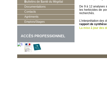
B
ulletins de
S
anté du
V
égétal
De 9 à 12 analyses so
Documentations
les herbicides de po
Contacts
recherchés.
Agréments
L’interprétation des
Emplois/Stages
rapport de synthèse
La mise à jour des d
ACCÈS PROFESSIONNEL