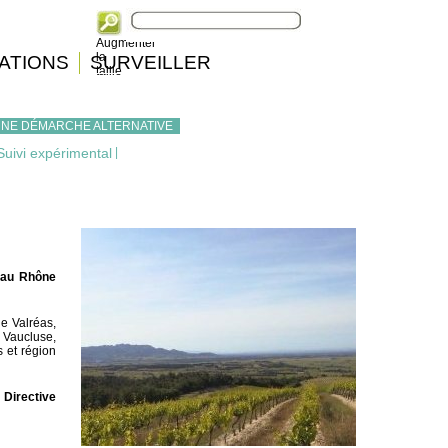
Augmenter
la
ATIONS
SURVEILLER
taille
UNE DÉMARCHE ALTERNATIVE
Suivi expérimental
|
Eau Rhône
e Valréas,
 Vaucluse,
 et région
 Directive