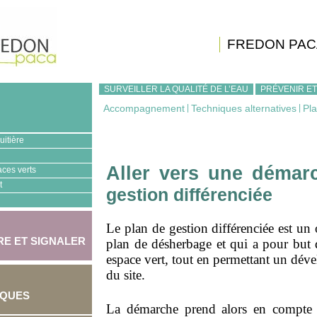
FREDON PAC
SURVEILLER LA QUALITÉ DE L’EAU
PRÉVENIR ET
Accompagnement
|
Techniques alternatives
|
Pla
uitière
Aller vers une démarc
aces verts
t
gestion différenciée
Le plan de gestion différenciée
est un 
E ET SIGNALER
plan de désherbage et qui a pour but 
espace vert, tout en permettant un dév
du site.
IQUES
La démarche prend alors en compte l