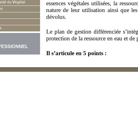
anté du
V
égétal
essences végétales utilisées, la ressou
ns
nature de leur utilisation ainsi que 
dévolus.
s
Le plan de gestion différenciée s’int
protection de la ressource en eau et de 
FESSIONNEL
Il s’articule en 5 points :
1
Diagnostic des pratiques de la commu
2
Inventaire des espaces verts et définit
typologie des espaces verts
3
Classement des espaces verts vis-à-vis
l’entretien et du niveau de propreté sou
4
Elaboration d’un cahier des charge
l’entretien établi et propositions d’en
de la commune.
5
Le bilan annuel du plan de gestion di