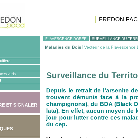
FREDON PAC
FLAVESCENCE DORÉE
SURVEILLANCE DU TERR
Maladies du Bois
|
Vecteur de la Flavescence
uitière
Surveillance du Territo
aces verts
t
Depuis le retrait de l’arsenite d
trouvent démunis face à la pr
champignons), du BDA (Black De
E ET SIGNALER
lata). En effet, aucun moyen de l
jour pour lutter contre ces mala
du cep.
IQUES