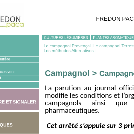
FREDON PAC
CULTURES LÉGUMIÈRES
PLANTES AROMATIQUE
Le campagnol Provençal
|
Le campagnol Terres
Les méthodes Alternatives
|
uitière
Campagnol >
Campagn
aces verts
t
La parution au journal offic
modifie les conditions et l’or
E ET SIGNALER
campagnols ainsi que l
pharmaceutiques.
IQUES
Cet arrêté s’appuie sur 3 pri