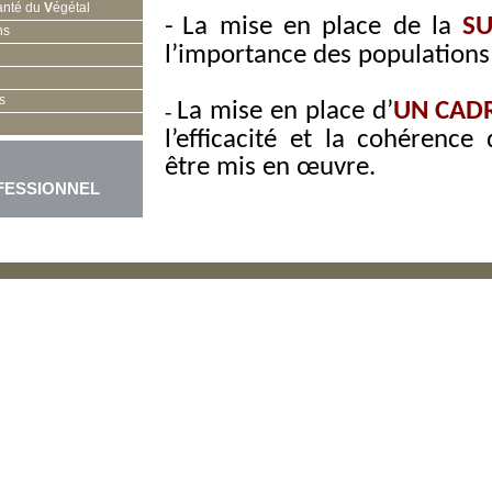
anté du
V
égétal
-
La mise en place de la
SU
ns
l’importance des populations 
s
La mise en place d’
UN CADR
-
l’efficacité et la cohérenc
être mis en œuvre.
FESSIONNEL
-
UNE LUTTE RAISONNEE
or
sur la mise en place de mesu
de l’ensemble des stratégies d
L’encadrement de la lutte e
Vocation Sanitaire) vég
s’appuyant sur l’engagement 
Un
plan d’actions « campagn
modalités de surveillance et 