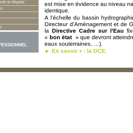
anté du
V
égétal
est mise en évidence au niveau nat
ns
identique.
A l’échelle du bassin hydrograp
Directeur d’Aménagement et de G
s
la
Directive Cadre sur l’Eau
fix
«
bon état
» que devront atteindre
eaux souterraines, …).
FESSIONNEL
►
En savoir + : la DCE.
En 2007, le Grenelle Environnemen
la restauration de la qualité des
Plan Ecophyto 2018
, mis en pla
prévoit la réduction de 50 % de l’
l’horizon 2018.
Le "pôle Environnement" de la F
ces enjeux. Ses missions sont
développer les connaissances sur
zones agricoles et zones non agri
également en place des
actions
contaminations.