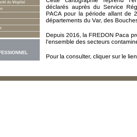
Cette cartographie reprend l’
anté du
V
égétal
déclarés auprès du Service Régi
ns
PACA pour la période allant de
départements du Var, des Bouches
s
Depuis 2016, la FREDON Paca prop
l’ensemble des secteurs contamin
FESSIONNEL
Pour la consulter, cliquer sur le lien