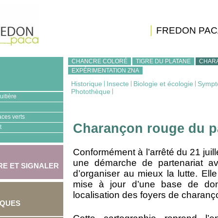
FREDON PAC
CHANCRE COLORÉ
TIGRE DU PLATANE
CHAR
EXPÉRIMENTATION ZNA
Historique
|
Insecte
|
Biologie et écologie
|
Sympt
Photothèque
|
uitière
aces verts
Charançon rouge du p
t
Conformément à l’arrêté du 21 juill
une démarche de partenariat ave
E ET SIGNALER
d’organiser au mieux la lutte. Ell
mise à jour d’une base de don
localisation des foyers de charanç
IQUES