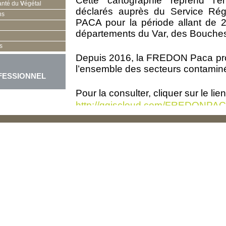
Cette cartographie reprend l’
anté du
V
égétal
déclarés auprès du Service Régi
ns
PACA pour la période allant de
départements du Var, des Bouches
s
Depuis 2016, la FREDON Paca prop
l’ensemble des secteurs contamin
FESSIONNEL
Pour la consulter, cliquer sur le lien
http://qgiscloud.com/FREDON