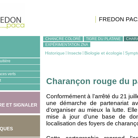
FREDON PAC
CHANCRE COLORÉ
TIGRE DU PLATANE
CHAR
EXPÉRIMENTATION ZNA
Historique
|
Insecte
|
Biologie et écologie
|
Sympt
uitière
aces verts
Charançon rouge du p
t
Conformément à l’arrêté du 21 juill
une démarche de partenariat ave
E ET SIGNALER
d’organiser au mieux la lutte. Ell
mise à jour d’une base de don
localisation des foyers de charanç
IQUES