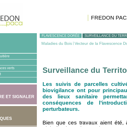
FREDON PAC
FLAVESCENCE DORÉE
SURVEILLANCE DU TERR
Maladies du Bois
|
Vecteur de la Flavescence D
uitière
aces verts
Surveillance du Territo
t
Les suivis de parcelles culti
biovigilance ont pour principaux
des lieux sanitaire permett
E ET SIGNALER
conséquences de l’introduct
perturbateurs.
IQUES
Bien que ces travaux aient été, à 