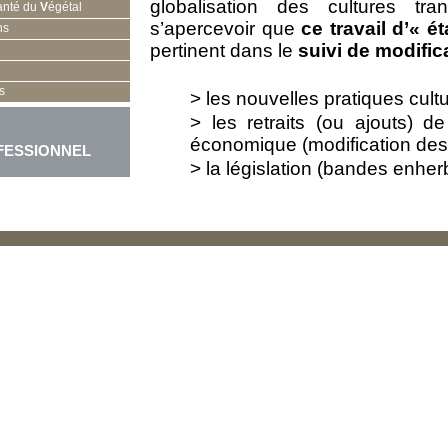
globalisation des cultures t
anté du
V
égétal
s’apercevoir que
ce travail d’« é
ns
pertinent dans le
suivi de modific
s
> les nouvelles pratiques cul
> les retraits (ou ajouts) d
économique (modification de
FESSIONNEL
> la législation (bandes enhe
La biovigilance
apparait donc 
surveillance du territoire
et des p
une vision plus globale de la pr
phytosanitaire.
L’observation pourra porter 
l’apparition ou le développeme
(plantes envahissantes, para
d’inventaires floristiques ou faun
d’incidence des maladies.