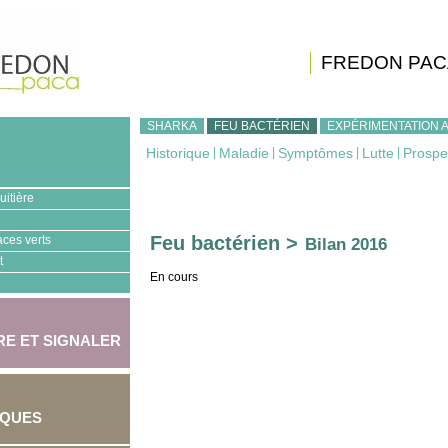
FREDON PAC
SHARKA
FEU BACTÉRIEN
EXPÉRIMENTATION 
Historique
|
Maladie
|
Symptômes
|
Lutte
|
Prospe
uitière
Feu bactérien >
aces verts
Bilan 2016
t
En cours
E ET SIGNALER
IQUES