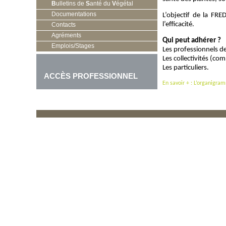
B
ulletins de
S
anté du
V
égétal
Documentations
L’objectif de la FR
l’efficacité.
Contacts
Agréments
Qui peut adhérer ?
Emplois/Stages
Les professionnels de
Les collectivités (c
Les particuliers.
ACCÈS PROFESSIONNEL
En savoir + : L’organigra