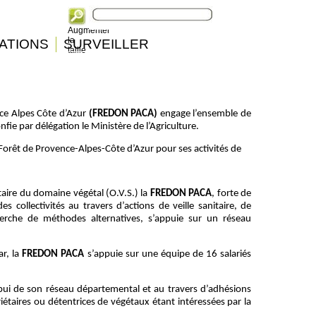
Augmenter
la
ATIONS
SURVEILLER
taille
nce Alpes Côte d’Azur
(FREDON PACA)
engage l’ensemble de
onfie par délégation le Ministère de l’Agriculture.
 Forêt de Provence-Alpes-Côte d’Azur pour ses activités de
taire du domaine végétal (O.V.S.) la
FREDON PACA
, forte de
 collectivités au travers d’actions de veille sanitaire, de
herche de méthodes alternatives, s’appuie sur un réseau
ar, la
FREDON PACA
s’appuie sur une équipe de 16 salariés
ppui de son réseau départemental et au travers d’adhésions
étaires ou détentrices de végétaux étant intéressées par la