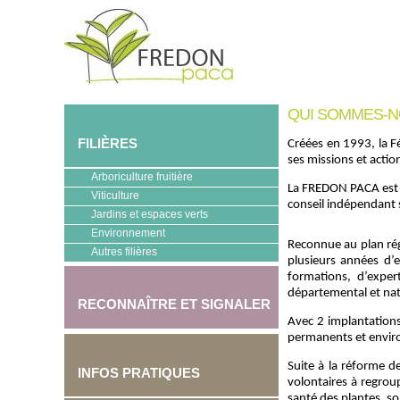
QUI SOMMES-N
FILIÈRES
Créées en 1993, la F
ses missions et action
Arboriculture fruitière
La FREDON PACA est ag
Viticulture
conseil indépendant
Jardins et espaces verts
Environnement
Reconnue au plan rég
Autres filières
plusieurs années d’e
formations, d’exper
départemental et nat
RECONNAÎTRE ET SIGNALER
Avec 2 implantations
permanents et environ
Suite à la réforme d
INFOS PRATIQUES
volontaires à regrou
santé des plantes, so