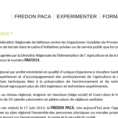
FREDON PACA
EXPERIMENTER
FORM
OUS ?
édération Régionale de Défense contre les Organismes Nuisibles de Prove
s de terrain dans le cadre d’initiatives privées ou de service public que lui c
réée par la Direction Régionale de l’Alimentation de l’ Agriculture et de la
 sous le numéro
PA01014.
ional par arrêté ministériel en qualité d’unique Organisme à Vocation Sani
xpériences et d’accompagnement des professionnels de l’agriculture et des
tises techniques liées à la préservation de l’environnement et de rec
ional regroupant plus de 360 ingénieurs et techniciens expérimentés.
 au niveau régional, Avignon en Vaucluse (siège social) et Cuers dans le V
 de 50 salariés saisonniers en pleine saison de vigilance sanitaire.
e ses statuts le 17 juin 2013, la
FREDON PACA
, vise aujourd’hui avec l’a
per au plan régional l’ensemble des personnes physiques ou morales propri
n impact sur l’environnement, la santé et la sécurité du public.