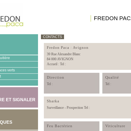
FREDON PAC
CONTACTS
Fredon Paca : Avignon
39 Rue Alexandre Blanc
uitière
84 000 AVIGNON
Accueil : Tel :
aces verts
t
Direction
Qualité
Tel :
Tel :
E ET SIGNALER
Sharka
Surveillance - Prospection Tel :
IQUES
Feu Bactérien
Viticulture