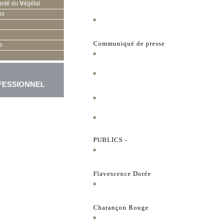
anté du
V
égétal
ns
Communiqué de presse
s
FESSIONNEL
PUBLICS -
Flavescence Dorée
Charançon Rouge