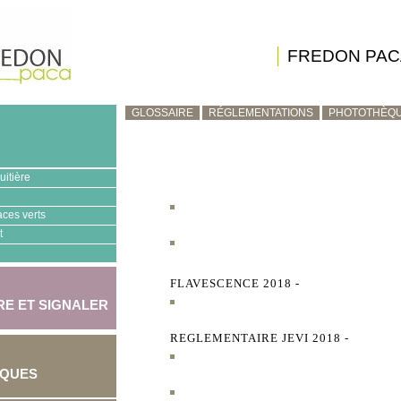
FREDON PAC
GLOSSAIRE
RÉGLEMENTATIONS
PHOTOTHÈQ
uitière
aces verts
t
FLAVESCENCE 2018 -
E ET SIGNALER
REGLEMENTAIRE JEVI 2018 -
IQUES