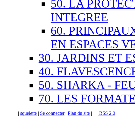
50. LA PROTE
INTEGREE
60. PRINCIPA
EN ESPACES V
30. JARDINS ET 
40. FLAVESCENC
50. SHARKA - FE
70. LES FORMAT
|
squelette
|
Se connecter
|
Plan du site
|
RSS 2.0