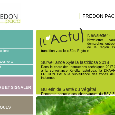
FREDON PAC
Newsletter
:
Newsletter vo
démarches entrep
de la région P
uitière
transition vers le « Zéro Phyto »
aces verts
Surveillance Xylella fastidiosa 2018
:
t
Dans le cadre des instructions techniques 2017-3
à la surveillance Xylella fastidiosa, la DRA
FREDON PACA la surveillance des zones déli
indemnes.
E ET SIGNALER
Bulletin de Santé du Végétal
:
Rencontre annuelle des observateurs du BSV Z
Pépinières Ornementales.
IQUES