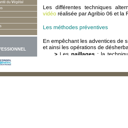
anté du
V
égétal
Les différentes techniques alte
ns
vidéo
réalisée par Agribio 06 et la
s
Les méthodes préventives
En empêchant les adventices de se 
et ainsi les opérations de désherb
FESSIONNEL
>
Les
paillages
: la techniqu
terre avec un paillis végétal, 
>
Les
végétaux couvre-sol
contrent le développement de
sans prendre de hauteur. Il 
adaptés aux conditions locale
>
L’
enherbement
, les
prairie
►
En savoir + : les différent
Les méthodes curatives
>
Mécaniques
: e
n génér