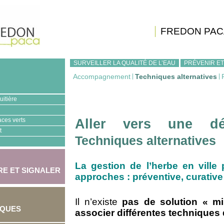
FREDON PAC
SURVEILLER LA QUALITÉ DE L’EAU
PRÉVENIR ET
Accompagnement
|
Techniques alternatives
|
uitière
aces verts
Aller vers une dé
t
Techniques alternatives
La gestion de l’herbe en ville
E ET SIGNALER
approches : préventive, curative
Il n’existe
pas de solution « mi
IQUES
associer différentes techniques 