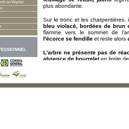
anté du
V
égétal
plus abondante.
ns
Sur le tronc et les charpentières,
bleu violacé, bordées de brun
s
flamme vers le sommet de l’a
l’écorce se fendille
et reste alors
FESSIONNEL
L’arbre ne présente pas de réact
absence de bourrelet
en limite de
Au fur et mesure de la progress
charpentières puis
l’arbre entie
chancre coloré
peut mourir e
survivre pendant plusieurs diza
champignons…
Le chancre coloré peut être con
l’amadouvier (champignon 
empoisonnement au gaz…