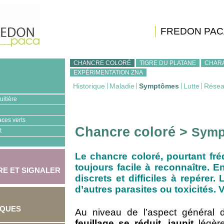
FREDON PAC
CHANCRE COLORÉ
TIGRE DU PLATANE
CHAR
EXPÉRIMENTATION ZNA
Historique
|
Maladie
|
Symptômes
|
Lutte
|
Résea
uitière
aces verts
Chancre coloré >
Symp
t
Le chancre coloré, pourtant fré
toujours facile à reconnaître. 
E ET SIGNALER
discrets et difficiles à repérer
d’autres parasites ou toxicités. V
IQUES
Au niveau de l’aspect général 
feuillage
se réduit, jaunit
légère