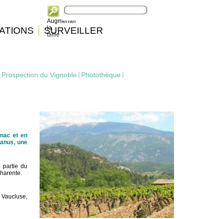
Augmenter
la
ATIONS
SURVEILLER
taille
|
Prospection du Vignoble
|
Photothèque
|
nac et en
tanus
, une
 partie du
Charente.
 Vaucluse,