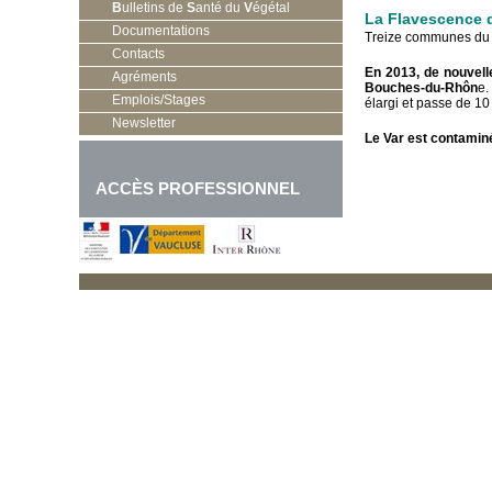
B
ulletins de
S
anté du
V
égétal
La Flavescence 
Documentations
Treize communes du n
Contacts
En 2013, de nouvell
Agréments
Bouches-du-Rhôn
e.
Emplois/Stages
élargi et passe de 1
Newsletter
Le Var est contaminé
ACCÈS PROFESSIONNEL