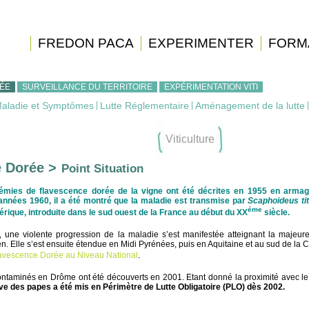
FREDON PACA
EXPERIMENTER
FORM
ÉE
SURVEILLANCE DU TERRITOIRE
EXPÉRIMENTATION VITI
aladie et Symptômes
|
Lutte Réglementaire
|
Aménagement de la lutte
Viticulture
 Dorée >
Point Situation
émies de flavescence dorée de la vigne ont été décrites en 1955 en armag
années 1960, il a été montré que la maladie est transmise par
Scaphoideus ti
éme
rique, introduite dans le sud ouest de la France au début du XX
siècle.
une violente progression de la maladie s’est manifestée atteignant la majeure
. Elle s’est ensuite étendue en Midi Pyrénées, puis en Aquitaine et au sud de la 
Flavescence Dorée au Niveau National
.
ntaminés en Drôme ont été découverts en 2001. Etant donné la proximité avec le
ave des papes a été mis en Périmètre de Lutte Obligatoire (PLO) dès 2002.