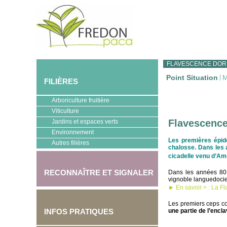
FLAVESCENCE DOR
Point Situation
|
M
FILIÈRES
Arboriculture fruitière
Viticulture
Flavescence
Jardins et espaces verts
Environnement
Les premières épid
Autres filières
chalosse. Dans les 
cicadelle venu d’Amé
RECONNAÎTRE ET SIGNALER
Dans les années 80, 
vignoble languedocien
►
En savoir + : La 
Les premiers ceps co
INFOS PRATIQUES
une partie de l’encl