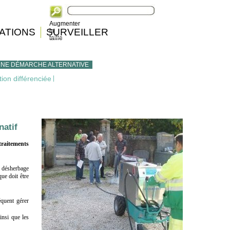
Augmenter
ATIONS
SURVEILLER
la
taille
UNE DÉMARCHE ALTERNATIVE
ion différenciée
|
natif
traitements
de désherbage
ue doit être
équent gérer
insi que les