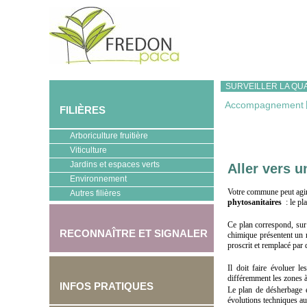
SURVEILLER LA QUA
Accompagnement
FILIÈRES
Arboriculture fruitière
Viticulture
Jardins et espaces verts
Aller vers 
Environnement
Votre commune peut agir 
Autres filières
phytosanitaires
: le p
Ce plan correspond, sur l
RECONNAÎTRE ET SIGNALER
chimique présentent un r
proscrit et remplacé par 
Il doit faire évoluer l
différemment les zones à 
INFOS PRATIQUES
Le plan de désherbage es
évolutions techniques au 