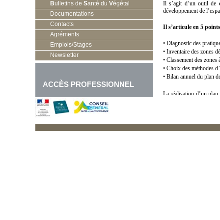
B
ulletins de
S
anté du
V
égétal
Il s’agit d’un outil de
développement de l’espa
Documentations
Contacts
Il s’articule en 5 points
Agréments
•
Diagnostic des pratiqu
Emplois/Stages
•
Inventaire des zones dé
Newsletter
•
Classement des zones à 
•
Choix des méthodes d’e
•
Bilan annuel du plan d
ACCÈS PROFESSIONNEL
La réalisation d’un pla
ainsi que le Conseil Gén
La Fredon Paca accomp
Roquebrussanne (83) dan