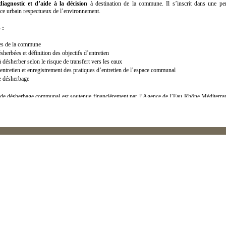
diagnostic et d’aide à la décision
à destination de la commune. Il s’inscrit dans une pe
ce urbain respectueux de l’environnement.
 :
es de la commune
sherbées et définition des objectifs d’entretien
désherber selon le risque de transfert vers les eaux
ntretien et enregistrement des pratiques d’entretien de l’espace communal
e désherbage
n de désherbage communal est soutenue financièrement par l’Agence de l’Eau Rhône Méditerra
éral du 04.
agne les communes de Forcalquier, Volx (04), Méounes les Montrieux, Néoules, Maza
s la mise en place d’un plan de désherbage.