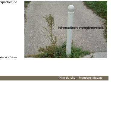
rspective de
Informations complémentaires
née et Corse
ugues et la
Plan du site
Mentions légales