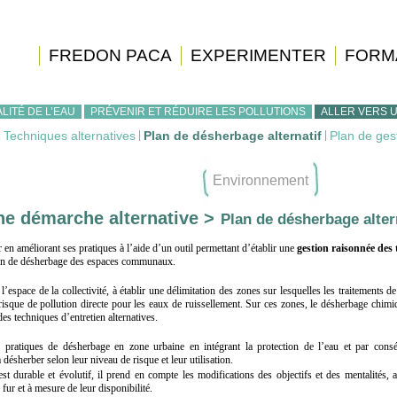
FREDON PACA
EXPERIMENTER
FORM
LITÉ DE L’EAU
PRÉVENIR ET RÉDUIRE LES POLLUTIONS
ALLER VERS 
|
Techniques alternatives
|
Plan de désherbage alternatif
|
Plan de gest
Environnement
une démarche alternative >
Plan de désherbage alter
en améliorant ses pratiques à l’aide d’un outil permettant d’établir une
gestion raisonnée des 
lan de désherbage des espaces communaux.
’espace de la collectivité, à établir une délimitation des zones sur lesquelles les traitements 
isque de pollution directe pour les eaux de ruissellement. Sur ces zones, le désherbage chimiq
des techniques d’entretien alternatives.
es pratiques de désherbage en zone urbaine en intégrant la protection de l’eau et par cons
désherber selon leur niveau de risque et leur utilisation.
t durable et évolutif, il prend en compte les modifications des objectifs et des mentalités, a
fur et à mesure de leur disponibilité.