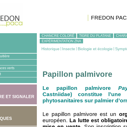
FREDON PAC
CHANCRE COLORÉ
TIGRE DU PLATANE
CHAR
EXPÉRIMENTATION ZNA
Historique
|
Insecte
|
Biologie et écologie
|
Sympt
uitière
aces verts
Papillon palmivore
t
Le papillon palmivore
Pa
Castniidae) constitue l’une
E ET SIGNALER
phytosanitaires sur palmier d’o
Le papillon palmivore est un
or
IQUES
européen.
La lutte est obligatoi
mise en vente
. Son inscription s