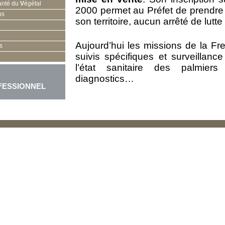
anté du
V
égétal
2000 permet au Préfet de prendre 
ns
son territoire, aucun arrêté de lutt
Aujourd’hui les missions de la Fr
s
suivis spécifiques et surveillanc
l’état sanitaire des palmier
diagnostics…
FESSIONNEL