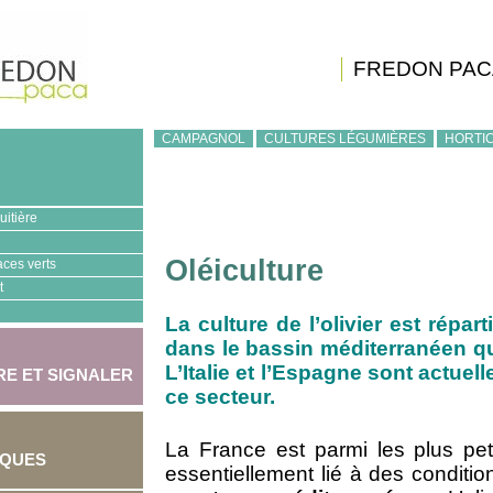
FREDON PAC
CAMPAGNOL
CULTURES LÉGUMIÈRES
HORTIC
uitière
Oléiculture
aces verts
t
La culture de l’olivier est répar
dans le bassin méditerranéen q
L’Italie et l’Espagne sont actue
E ET SIGNALER
ce secteur.
La France est parmi les plus pet
IQUES
essentiellement lié à des conditi