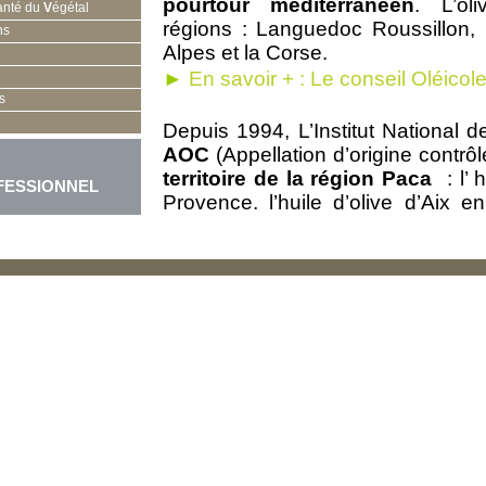
pourtour méditerranéen
. L’ol
anté du
V
égétal
régions : Languedoc Roussillon,
ns
Alpes et la Corse.
►
En savoir + : Le conseil Oléicole
s
Depuis 1994, L’Institut National d
AOC
(Appellation d’origine contrô
territoire de la région Paca
: l’ 
FESSIONNEL
Provence, l’huile d’olive d’Aix e
Provence et l’huile d’olive de Nice
un cahier des charges spécifiques 
L’olivier est sujet à un certain 
dégâts entrainés tant d’un point 
peuvent ainsi mettre en difficulté l
l’olive.
Depuis une trentaine d’années, les d
ont mis en place
de nouvelle
développement afin d’
accompagn
dans leur lutte contre les ravag