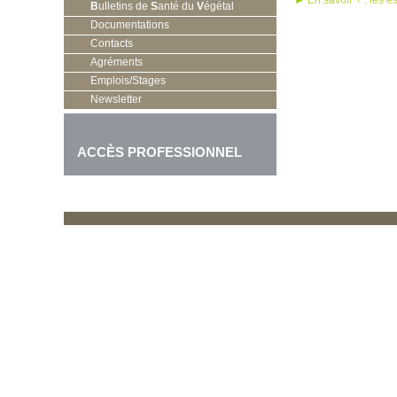
►
En savoir + : les e
B
ulletins de
S
anté du
V
égétal
Documentations
Contacts
Agréments
Emplois/Stages
Newsletter
ACCÈS PROFESSIONNEL