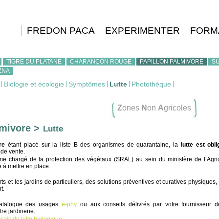
FREDON PACA
EXPERIMENTER
FORM
TIGRE DU PLATANE
CHARANÇON ROUGE
PAPILLON PALMIVORE
SU
ZNA
|
Biologie et écologie
|
Symptômes
|
Lutte
|
Photothèque
|
Z
ones
N
on
A
gricoles
lmivore >
Lutte
re
étant placé sur la liste B des organismes de quarantaine, la
lutte est obli
 de vente.
me chargé de la protection des végétaux (SRAL) au sein du ministère de l’Agric
 à mettre en place.
s et les jardins de particuliers, des solutions préventives et curatives physiques
t.
catalogue des usages
e-phy
ou aux conseils délivrés par votre fournisseur d
re jardinerie.