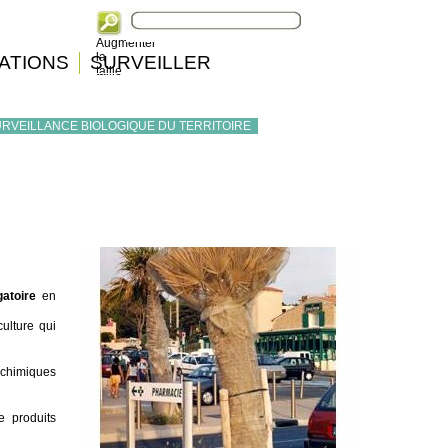
Augmenter
la
ATIONS
SURVEILLER
taille
RVEILLANCE BIOLOGIQUE DU TERRITOIRE
gatoire
en
ulture qui
, chimiques
e produits