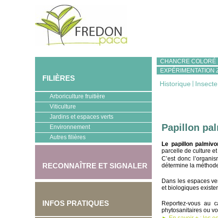
CHANCRE COLORÉ
EXPÉRIMENTATION 
FILIÈRES
Historique
|
Insecte
Arboriculture fruitière
Viticulture
Jardins et espaces verts
Papillon pa
Environnement
Autres filières
Le papillon palmivo
parcelle de culture et
C’est donc l’organis
RECONNAÎTRE ET SIGNALER
détermine la méthode
Dans les espaces vert
et biologiques existen
INFOS PRATIQUES
Reportez-vous au 
phytosanitaires ou vot