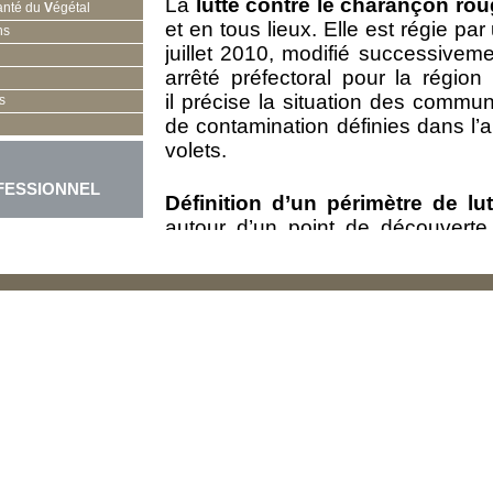
La
lutte contre le charançon rou
anté du
V
égétal
et en tous lieux. Elle est régie pa
ns
juillet 2010, modifié successive
arrêté préfectoral pour la régio
il précise la situation des commu
s
de contamination définies dans l’ar
volets.
FESSIONNEL
Définition d’un périmètre de lut
autour d’un point de découverte
enregistré une capture) appelé foye
zone contaminée dans un rayon d
sécurité dans un rayon de 100 m
zone tampon d’une distance de 10
ces trois zones constituent le pé
attribuées des directives en 
surveillance.
Mesures de surveillance