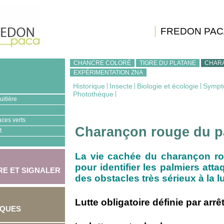
FREDON PAC
CHANCRE COLORÉ
TIGRE DU PLATANE
CHAR
EXPÉRIMENTATION ZNA
Historique
|
Insecte
|
Biologie et écologie
|
Sympt
Photothèque
|
uitière
aces verts
Charançon rouge du p
t
La vie cachée du charançon roug
pour identifier les palmiers atta
E ET SIGNALER
des obstacles très sérieux à la l
Lutte obligatoire définie par arrê
IQUES