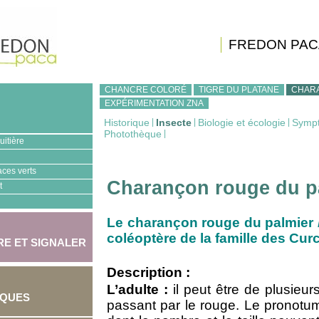
FREDON PAC
CHANCRE COLORÉ
TIGRE DU PLATANE
CHAR
EXPÉRIMENTATION ZNA
Historique
|
Insecte
|
Biologie et écologie
|
Symp
Photothèque
|
uitière
aces verts
Charançon rouge du p
t
Le charançon rouge du palmier
coléoptère de la famille des Cur
E ET SIGNALER
Description :
L’adulte :
il peut être de plusieu
IQUES
passant par le rouge. Le pronotum