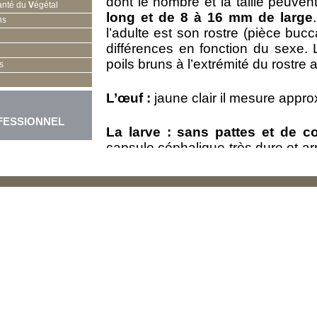
dont le nombre et la taille peuven
anté du
V
égétal
long et de 8 à 16 mm de large
ns
l’adulte est son rostre (pièce buc
différences en fonction du sexe.
poils bruns à l’extrémité du rostre 
s
L’œuf :
jaune clair il mesure appr
FESSIONNEL
La larve :
sans pattes et de co
capsule céphalique très dure et ar
elle mesure de 36 à 47 mm de l
longueur de la nymphe varie de 
mm .
Confusions possibles :
La confusion de l’adulte avec un 
improbable. Les cocons pourra
papillon palmivore
, mais le coc
d’enveloppe de soie à l’intérieur. 
larve de rhinocéros (
Oryctes sp
) m