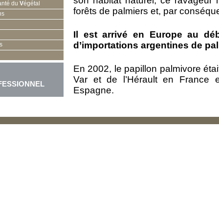
son hab
itat naturel, ce ravageur
anté du
V
égétal
forêts de palmiers et, par conséque
ns
Il est arrivé en Europe au dé
d’importations argentines de pal
s
En 2002, le papillon palmivore éta
Var et de l’Hérault en France 
FESSIONNEL
Espagne.
En 2010, il est largement répandu
France.
On le retrouve très bien
Alpes-Maritimes, du Var, des 
l’Hérault, du Gard, des Pyrénées
il a été plusieurs fois observé su
toutes les zones où sont plantés 
espaces verts et en jardinerie, 
de Loire, Midi-Pyrénées (Toulouse),