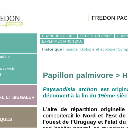
FREDON PAC
CHANCRE COLORÉ
TIGRE DU PLATANE
CHAR
EXPÉRIMENTATION ZNA
Historique
|
Insecte
|
Biologie et écologie
|
Symp
uitière
aces verts
Papillon palmivore >
H
t
Paysandisia archon
est origin
découvert à la fin du 19ème sièc
E ET SIGNALER
L’aire de répartition originelle
comporterait
le Nord et l’Est de 
IQUES
l’ouest de l’Uruguay et l’état d