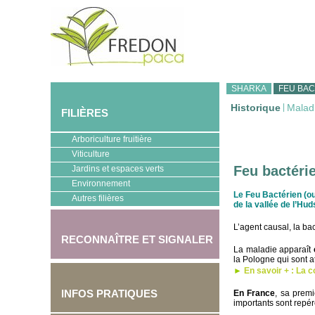
SHARKA
FEU BAC
Historique
|
Malad
FILIÈRES
Arboriculture fruitière
Viticulture
Feu bactéri
Jardins et espaces verts
Environnement
Le Feu Bactérien (ou
Autres filières
de la vallée de l’Hu
L’agent causal, la ba
RECONNAÎTRE ET SIGNALER
La maladie apparaît
la Pologne qui sont 
►
En savoir + : La 
INFOS PRATIQUES
En France
, sa premi
importants sont repér