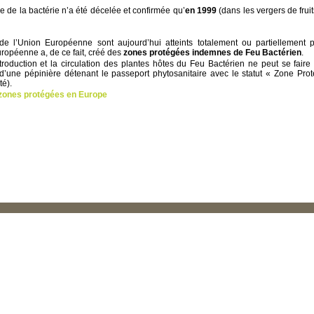
ce de la bactérie n’a été décelée et confirmée qu’
en 1999
(dans les vergers de frui
 l’Union Européenne sont aujourd’hui atteints totalement ou partiellement 
ropéenne a, de ce fait, créé des
zones protégées indemnes de Feu Bactérien
.
troduction et la circulation des plantes hôtes du Feu Bactérien ne peut se faire
d’une pépinière détenant le passeport phytosanitaire avec le statut « Zone Pro
té).
 zones protégées en Europe