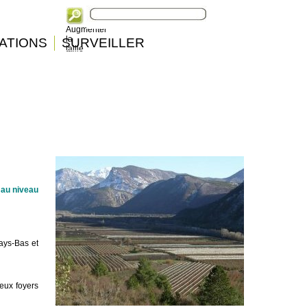
Augmenter
la
ATIONS
SURVEILLER
taille
 au niveau
Pays-Bas et
eux foyers