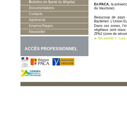
B
ulletins de
S
anté du
V
égétal
En PACA
, la présen
Documentations
du Vaucluse).
Contacts
Beaucoup de pays de
Agréments
Bactérien. L’Union Eu
Emplois/Stages
Dans ces zones, l’in
végétaux sont issus 
Newsletter
ZPb2 (zone de sécuri
►
En savoir + : Les
ACCÈS PROFESSIONNEL