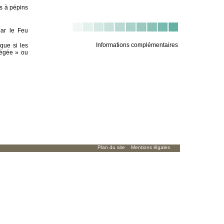
ts à pépins
par le Feu
Informations complémentaires
 que si les
tégée » ou
Plan du site
Mentions légales