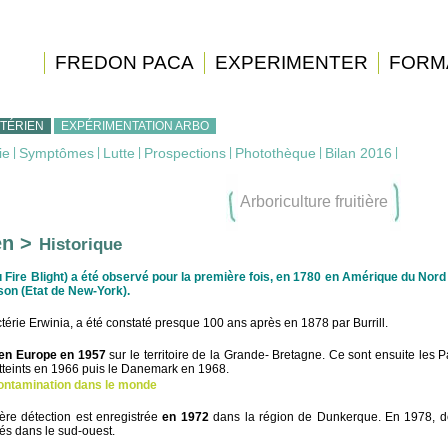
FREDON PACA
EXPERIMENTER
FORM
TÉRIEN
EXPÉRIMENTATION ARBO
ie
|
Symptômes
|
Lutte
|
Prospections
|
Photothèque
|
Bilan 2016
|
Arboriculture fruitière
en >
Historique
 Fire Blight) a été observé pour la première fois, en 1780 en Amérique du Nord
dson (Etat de New-York).
ctérie Erwinia, a été constaté presque 100 ans après en 1878 par Burrill.
en Europe en 1957
sur le territoire de la Grande- Bretagne. Ce sont ensuite les 
atteints en 1966 puis le Danemark en 1968.
contamination dans le monde
ère détection est enregistrée
en
1972
dans la région de Dunkerque. En 1978, d
és dans le sud-ouest.