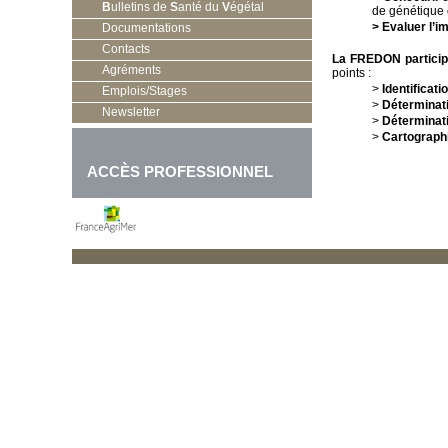
B
ulletins de
S
anté du
V
égétal
de génétique
> Evaluer l’
Documentations
Contacts
La FREDON participe
Agréments
points :
>
Identificat
Emplois/Stages
>
Déterminati
Newsletter
>
Déterminati
>
Cartographi
ACCÈS PROFESSIONNEL