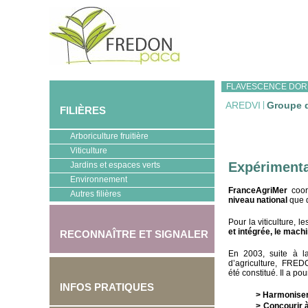
FLAVESCENCE DOR
AREDVI
|
Groupe d
FILIÈRES
Arboriculture fruitière
Viticulture
Expérimentat
Jardins et espaces verts
Environnement
FranceAgriMer
coor
Autres filières
niveau national
que 
Pour la viticulture,
et intégrée, le mach
RECONNAÎTRE ET SIGNALER
En 2003, suite à 
d’agriculture, FR
été constitué. Il a pou
INFOS PRATIQUES
> Harmoniser
> Concourir 