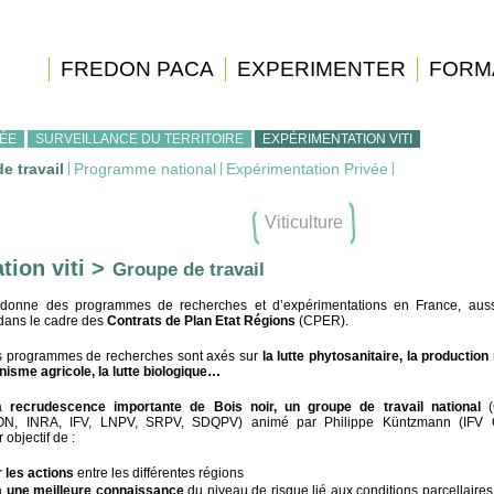
FREDON PACA
EXPERIMENTER
FORM
ÉE
SURVEILLANCE DU TERRITOIRE
EXPÉRIMENTATION VITI
e travail
|
Programme national
|
Expérimentation Privée
|
Viticulture
ion viti >
Groupe de travail
donne des programmes de recherches et d’expérimentations en France, aus
dans le cadre des
Contrats de Plan Etat Régions
(CPER).
 les programmes de recherches sont axés sur
la lutte phytosanitaire, la productio
inisme agricole, la lutte biologique…
la
recrudescence importante de Bois noir, un groupe de travail national
(
EDON, INRA, IFV, LNPV, SRPV, SDQPV) animé par Philippe Küntzmann (IFV 
r objectif de :
 les actions
entre les différentes régions
à une meilleure connaissance
du niveau de risque lié aux conditions parcellaires