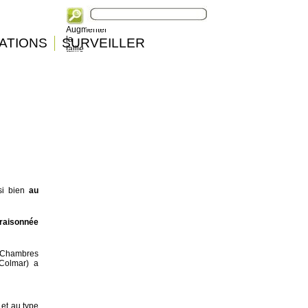
Augmenter
la
ATIONS
SURVEILLER
taille
si bien
au
n raisonnée
Chambres
Colmar) a
 et au type