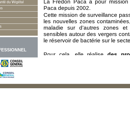
La Fredon Paca a pour mission l
anté du
V
égétal
Paca depuis 2002.
ns
Cette mission de surveillance pas
les nouvelles zones contaminées
s
maladie sur d’autres zones et 
sensibles autour des vergers con
le réservoir de bactérie sur le sec
FESSIONNEL
Pour cela, elle réalise
des pro
Vaucluse, les Bouches-du-Rhône
Hautes Alpes (principaux lieux d
Paca).
Cette lutte est menée en collabor
locales et les professionnels.
Depuis 2006,
la coopération
Production Fruitière Intégrée
a 
permis d’avoir une meilleure maîtris
plus global sur l’état de présenc
des connaissances
et des comp