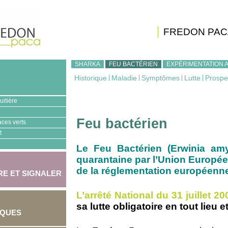
FREDON PAC
SHARKA
FEU BACTÉRIEN
EXPÉRIMENTATION 
Historique
|
Maladie
|
Symptômes
|
Lutte
|
Prospe
uitière
Feu bactérien
aces verts
t
Le Feu Bactérien (Erwinia am
quarantaine par l’Union Européenn
de la réglementation européenne
E ET SIGNALER
L’arrêté National du 31 juillet 20
sa lutte obligatoire en tout lieu 
IQUES