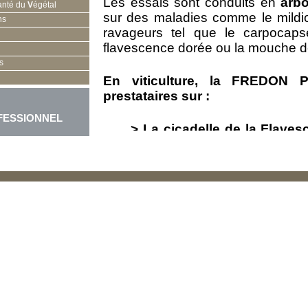
Les essais sont conduits en
arbo
anté du
V
égétal
sur des maladies comme le mildio
ns
ravageurs tel que le carpocap
flavescence dorée ou la mouche de 
s
En viticulture, la FREDON P
prestataires sur :
FESSIONNEL
> La cicadelle de la Flave
Plusieurs thèmes ont été abor
l’efficacité de produits phy
adultes de cicadelles,
> L’oïdium de la vigne,
> Le mildiou de la vigne
d’efficacité.
La réalisation d’une
synthès
disponibles sur l’émergence
Scaphoideus titanus
a égaleme
PACA. Ce travail bibliographiqu