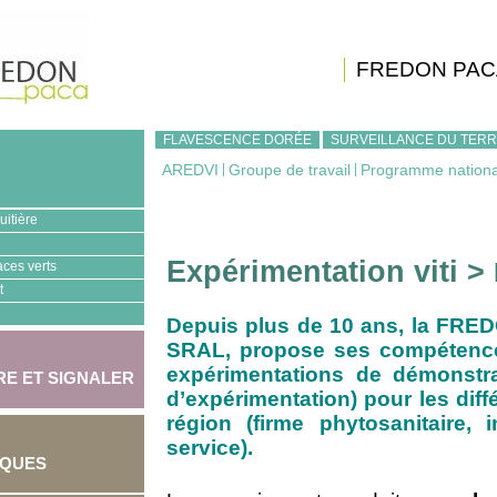
FREDON PAC
FLAVESCENCE DORÉE
SURVEILLANCE DU TERR
AREDVI
|
Groupe de travail
|
Programme nationa
uitière
Expérimentation viti >
aces verts
t
Depuis plus de 10 ans, la FRED
SRAL, propose ses compétences
expérimentations de démonstr
E ET SIGNALER
d’expérimentation) pour les diff
région (firme phytosanitaire, i
service).
IQUES