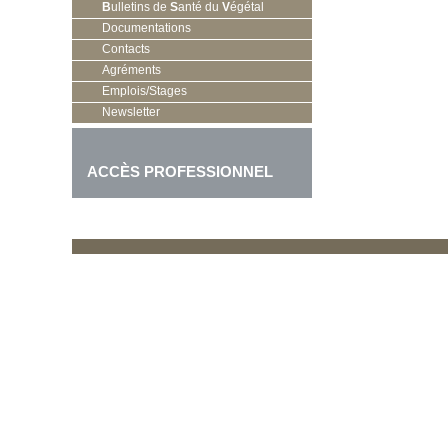
B
ulletins de
S
anté du
V
égétal
Documentations
Contacts
Agréments
Emplois/Stages
Newsletter
ACCÈS PROFESSIONNEL