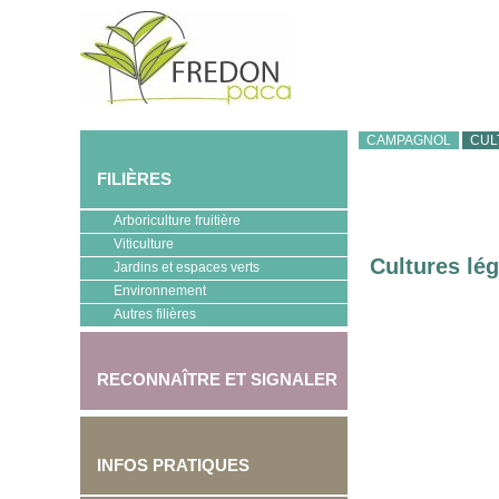
CAMPAGNOL
CUL
FILIÈRES
Arboriculture fruitière
Viticulture
Cultures lé
Jardins et espaces verts
Environnement
Autres filières
RECONNAÎTRE ET SIGNALER
INFOS PRATIQUES