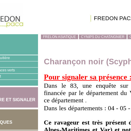
FREDON PAC
FRELON ASIATIQUE
CYNIPS DU CHATAIGNIER
uitière
Charançon noir (Scyp
aces verts
Pour signaler sa présence 
t
Dans le 83, une enquête sur 
financée par le département du 
ce département
E ET SIGNALER
.
Dans les départements : 04 - 05 -
Ce ravageur est très présent 
IQUES
Alpes-Maritimes et Var) et not