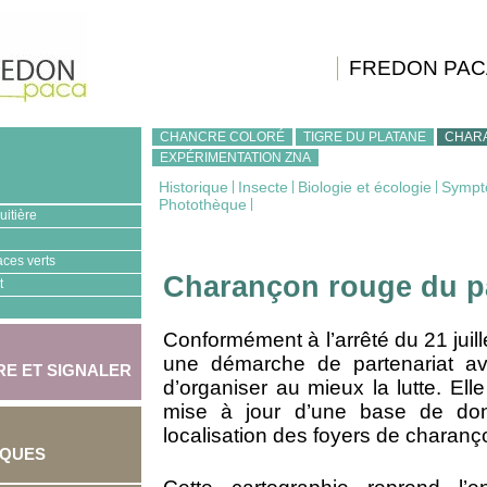
FREDON PAC
CHANCRE COLORÉ
TIGRE DU PLATANE
CHAR
EXPÉRIMENTATION ZNA
Historique
|
Insecte
|
Biologie et écologie
|
Sympt
Photothèque
|
uitière
aces verts
Charançon rouge du p
t
Conformément à l’arrêté du 21 juill
une démarche de partenariat ave
E ET SIGNALER
d’organiser au mieux la lutte. Ell
mise à jour d’une base de don
localisation des foyers de charanç
IQUES