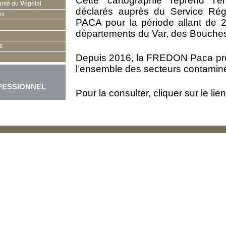
Cette cartographie reprend l’
anté du
V
égétal
déclarés auprès du Service Régi
ns
PACA pour la période allant de
départements du Var, des Bouches
s
Depuis 2016, la FREDON Paca prop
l’ensemble des secteurs contamin
FESSIONNEL
Pour la consulter, cliquer sur le lien