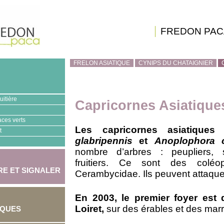
FREDON PAC
FRELON ASIATIQUE
CYNIPS DU CHATAIGNIER
uitière
Capricornes Asiatique
aces verts
Les capricornes asiatique
t
glabripennis
et
Anoplophora c
nombre d’arbres : peupliers, 
fruitiers. Ce sont des coléo
E ET SIGNALER
Cerambycidae. Ils peuvent attaquer
En 2003, le premier foyer est
Loiret,
sur des érables et des marr
IQUES