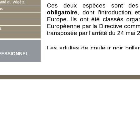
anté du
V
égétal
Ces deux espèces sont de
ns
obligatoire
, dont l’introduction 
Europe. Ils ont été classés org
Européenne par la Directive com
s
transposée par l’arrêté du 24 mai 
Les adultes de couleur noir brill
FESSIONNEL
Leurs antennes sont très longue
taches blanches.
Les femelles déposent leurs œuf
larves se développent dans le tr
et dans les racines pour
A.chinens
creusant ainsi des galeries, qui 
l’arbre. Certains arbres affaiblis
peuvent mourir.
En mai, les capricornes adultes s
trous forés qui peuvent atteindre 
ensuite des feuilles et des jeunes