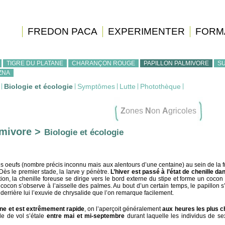
FREDON PACA
EXPERIMENTER
FORM
TIGRE DU PLATANE
CHARANÇON ROUGE
PAPILLON PALMIVORE
SU
ZNA
|
Biologie et écologie
|
Symptômes
|
Lutte
|
Photothèque
|
Z
ones
N
on
A
gricoles
lmivore >
Biologie et écologie
s oeufs (nombre précis inconnu mais aux alentours d’une centaine) au sein de la 
 Dès le premier stade, la larve y pénètre.
L’hiver est passé à l’état de chenille dan
tion, la chenille foreuse se dirige vers le bord externe du stipe et forme un coco
 cocon s’observe à l’aisselle des palmes. Au bout d’un certain temps, le papillon s
 derrière lui l’exuvie de chrysalide que l’on remarque facilement.
rne et est extrêmement rapide
, on l’aperçoit généralement
aux heures les plus 
de de vol s’étale
entre mai et mi-septembre
durant laquelle les individus de s