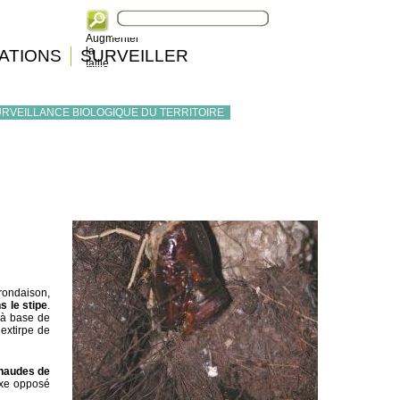
Augmenter
la
ATIONS
SURVEILLER
taille
RVEILLANCE BIOLOGIQUE DU TERRITOIRE
frondaison,
s le stipe
.
n à base de
’extirpe de
chaudes de
exe opposé