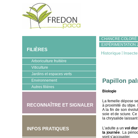
CHANCRE COLORÉ
EXPÉRIMENTATION 
FILIÈRES
Historique
|
Insecte
Arboriculture fruitière
Viticulture
Jardins et espaces verts
Papillon pa
Environnement
Autres filières
Biologie
La femelle dépose se
RECONNAÎTRE ET SIGNALER
à proximité du stipe.
A la fin de son évolu
soie et de sciure. Ce
la chrysalide laissant
INFOS PRATIQUES
L’adulte a un
vol diu
la journée
. La pério
vont s’accoupler.