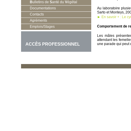
B
ulletins de
S
anté du
V
égétal
Documentations
Au laboratoire plusie
Sarto et Monteys, 20
Contacts
►
En savoir + : Le c
Agréments
Comportement de re
Emplois/Stages
Les mâles présentent
attendant les femelle
ACCÈS PROFESSIONNEL
une parade qui peut d