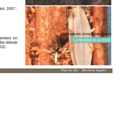
ré, 2007 ;
Informations complémentaires
almiers en
La résistance au froid
mâle débute
03).
Plan du site
Mentions légales