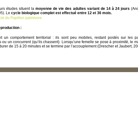
urs études situent la
moyenne de vie des adultes variant de 14 à 24 jours
(And
05). Le
cycle biologique complet est effectué entre 12 et 36 mois.
ycle du Papillon palmivore
production :
 un comportement territorial : ils sont peu mobiles, restant postés sur les p
s ou un concurrent (qu’ils chassent). Lorsqu’une femelle se pose à proximité, le 
urer de 15 à 20 minutes et se termine par l’accouplement (Drescher et Jaubert, 20