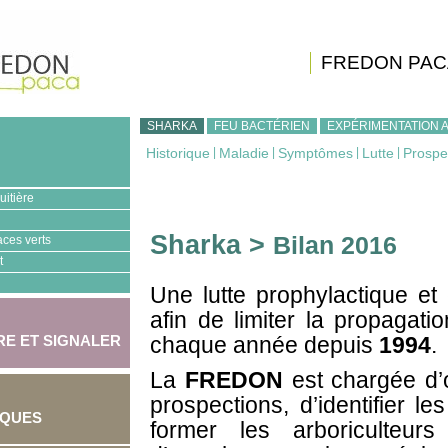
FREDON PAC
SHARKA
FEU BACTÉRIEN
EXPÉRIMENTATION 
Historique
|
Maladie
|
Symptômes
|
Lutte
|
Prospe
uitière
Sharka >
Bilan 2016
aces verts
t
Une lutte prophylactique et
afin de limiter la propagati
E ET SIGNALER
chaque année depuis
1994
.
La
FREDON
est chargée d’
prospections, d’identifier l
IQUES
former les arboriculteurs