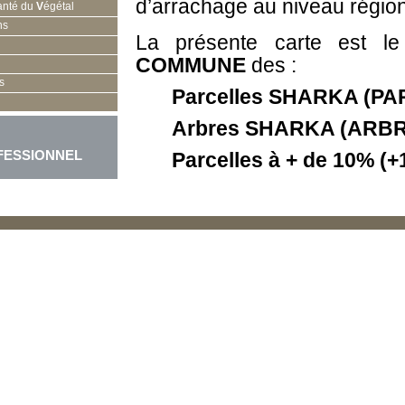
d’arrachage au niveau région
anté du
V
égétal
ns
La
présente carte est l
COMMUNE
des :
s
Parcelles SHARKA (P
Arbres SHARKA (ARB
FESSIONNEL
Parcelles à + de 10% (
Ainsi que pour les années
20
Un guide d’utilisation de la 
ICI
en PDF
Carte Interactive SHARKA :
http://qgiscloud.com/F