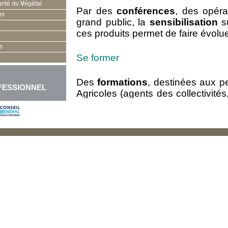
anté du
V
égétal
Par des
c
onférences
, des opér
ns
grand public, la
sensibilisation
su
ces produits permet de faire évolue
s
Se former
Des
formations
, destinées aux 
FESSIONNEL
Agricoles (
agents des collectivités
objectif
d’améliorer les connais
l’utilisation des produits phytopha
Améliorer ses pratiques
L’audit des pratiques phytosanit
collectivités
permettant de
diagn
techniques et les modes de stocka
proposer des améliorations, en 
C’est une première étape vers le 
►
En savoir + : l’audit des prati