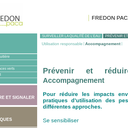
FREDON PAC
SURVEILLER LA QUALITÉ DE L’EAU
PRÉVENIR ET
Utilisation responsable
|
Accompagnement
|
uitière
aces verts
Prévenir et rédui
t
Accompagnement
Pour réduire les impacts env
E ET SIGNALER
pratiques d’utilisation des p
différentes approches.
IQUES
Se sensibiliser