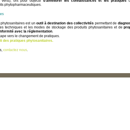
 verts), ont pour objectif
d’améliorer les connaissances et les pratiques
c
duits phytopharmaceutiques.
ues
 phytosanitaires est un
outil à destination des collectivités
permettant de
diagnos
es techniques et les modes de stockage des produits phytosanitaires et de
pro
onformité avec la réglementation
.
tape vers le changement de pratiques.
dit des pratiques phytosanitaires.
os,
contactez nous
.