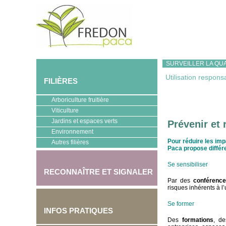
SURVEILLER LA QUA
Utilisation respons
FILIÈRES
Arboriculture fruitière
Viticulture
Jardins et espaces verts
Prévenir et 
Environnement
Pour réduire les imp
Autres filières
Paca propose différ
Se sensibiliser
RECONNAÎTRE ET SIGNALER
Par des
c
onférenc
risques inhérents à l
Se former
INFOS PRATIQUES
Des
formations
, de