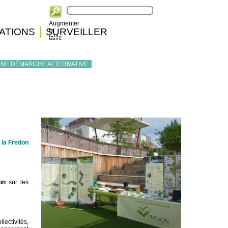
Augmenter
ATIONS
SURVEILLER
la
taille
UNE DÉMARCHE ALTERNATIVE
 la Fredon
ion
sur les
lectivités,