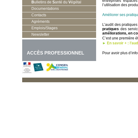
entreprises espaces
B
ulletins de
S
anté du
V
égétal
l’utilisation des pro
Documentations
Améliorer ses pratiq
Contacts
Agréments
L’audit des pratiques
Emplois/Stages
pratiques
des servic
améliorations, en c
Newsletter
C’est une première é
►
En savoir + : l’au
ACCÈS PROFESSIONNEL
Pour avoir plus d’inf