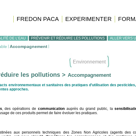
FREDON PACA
EXPERIMENTER
FORM
LITÉ DE L’EAU
PRÉVENIR ET RÉDUIRE LES POLLUTIONS
ALLER VERS 
able
|
Accompagnement
|
Environnement
réduire les pollutions >
Accompagnement
acts environnementaux et sanitaires des pratiques d’utilisation des pesticides,
entes approches.
es
, des opérations de
communication
auprès du grand public, la
sensibilisat
’usage de ces produits permet de faire évoluer les pratiques.
stinées aux personnels techniques des Zones Non Agricoles (
agents des col