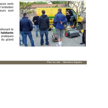
paces verts
’entretien
eurs
sont
Informations complémentaires
éliorant le
 habitants
 pratiques
e du grand
agées dans
Plan du site
Mentions légales
ramas