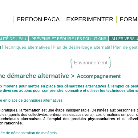
FREDON PACA
EXPERIMENTER
FORM
LITÉ DE L’EAU
PRÉVENIR ET RÉDUIRE LES POLLUTIONS
ALLER VERS 
t
|
Techniques alternatives
|
Plan de désherbage alternatif
|
Plan de gest
Environnement
une démarche alternative >
Accompagnement
ux moyens pour mettre en place des démarches alternatives à l’emploi de pest
diverses actions pour comprendre, connaitre et utiliser les techniques alterna
e en place de techniques alternatives
s pratiques, la
formation
est une étape indispensable. Destinées aux personnels 
les (
agents des collectivités, entreprises espaces verts), ces formations ont pour o
techniques alternatives à l’emploi des produits phytosanitaires
et de
dével
on raisonnée
.
née de démonstration de matériels