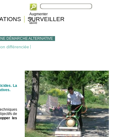
Augmenter
ATIONS
SURVEILLER
la
taille
UNE DÉMARCHE ALTERNATIVE
ion différenciée
|
icides. La
tives.
techniques
bjectifs de
opper les