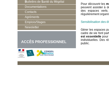
B
ulletins de
S
anté du
V
égétal
Pour découvrir les
m
Documentations
peuvent assister à 
des espaces verts
Contacts
régulièrement organi
Agréments
Sensibilisation des é
Emplois/Stages
Newsletter
Gérer les espaces pub
cadre de vie font par
est essentielle
pour 
individuelles. Des 
ACCÈS PROFESSIONNEL
public.
« Dans le cadre d’
E
une démarche de réduc
En savoir + : Zéro p
)
En savoir + : Zéro 
)
En savoir + : Zéro p
) »