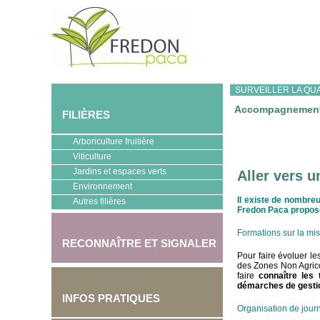
SURVEILLER LA QUA
Accompagnemen
FILIÈRES
Arboriculture fruitière
Viticulture
Jardins et espaces verts
Aller vers 
Environnement
Il existe de nombre
Autres filières
Fredon Paca propose 
Formations sur la mis
RECONNAÎTRE ET SIGNALER
Pour faire évoluer le
des Zones Non Agrico
faire
connaître les 
démarches de gesti
INFOS PRATIQUES
Organisation de jour