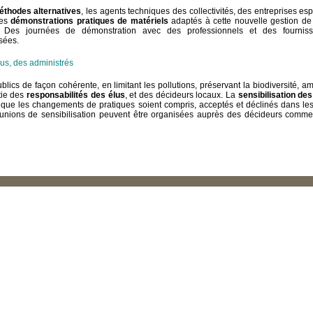
éthodes alternatives
, les a
gents techniques des collectivités, des entreprises es
des
démonstrations pratiques de matériels
adaptés à cette nouvelle gestion de l
.
Des journées de démonstration avec des professionnels et des fourniss
sées.
lus, des administrés
lics de façon cohérente, en limitant les pollutions, préservant la biodiversité, am
tie des
responsabilités des élus
, et des décideurs locaux. La
sensibilisation des
que les changements de pratiques soient compris, acceptés et déclinés dans les
réunions de sensibilisation peuvent être organisées auprès des décideurs comm
COPHYTO
, la FREDON PACA a réalisé le témoignage de trois collectivités eng
tion d’utilisation des produits phytosanitaires.
hyto, entretien avec Cyrille CASALS Responsable du Service Environnement de Mi
phyto, entretien avec Jean-Claude MAIGNAN du Conseil départemental de Vaucluse
hyto, entretien avec Robert MAILLET et Marina CREST de Volx