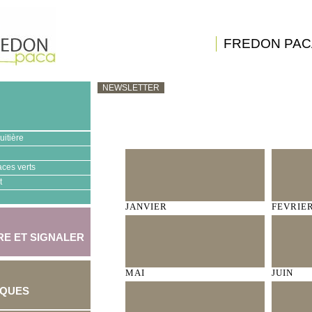
FREDON PAC
NEWSLETTER
uitière
aces verts
t
JANVIER
FEVRIE
E ET SIGNALER
MAI
JUIN
IQUES