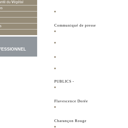
anté du
V
égétal
ns
Communiqué de presse
s
FESSIONNEL
PUBLICS -
Flavescence Dorée
Charançon Rouge