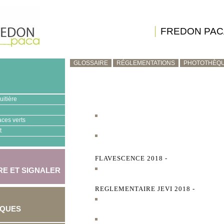
FREDON PAC
GLOSSAIRE
RÉGLEMENTATIONS
PHOTOTHÈQ
uitière
aces verts
t
FLAVESCENCE 2018 -
E ET SIGNALER
REGLEMENTAIRE JEVI 2018 -
IQUES